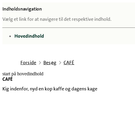
Indholdsnavigation
Vælg et link for at navigere til det respektive indhold.
gå til
Hovedindhold
Forside
Besøg
CAFÉ
start på hovedindhold
CAFÉ
senest opdateret 24. april 2026
Kig indenfor, nyd en kop kaffe og dagens kage