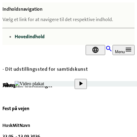
Indholdsnavigation
Vælg et link for at navigere til det respektive indhold.
gå til
Hovedindhold
DA
Menu
- Dit udstillingssted for samtidskunst
Viborg Kunsthal
Aktuelle udstillinger
Fest på vejen
HuskMitNavn
22.05. - 13.09.2026