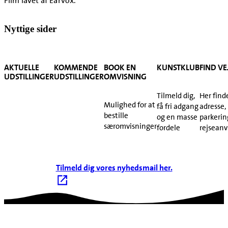
Film lavet af Earvox.
Nyttige sider
AKTUELLE
KOMMENDE
BOOK EN
KUNSTKLUB
FIND VE
UDSTILLINGER
UDSTILLINGER
OMVISNING
Tilmeld dig,
Her find
Mulighed for at
få fri adgang
adresse,
bestille
og en masse
parkerin
særomvisninger
fordele
rejseanv
Tilmeld dig vores nyhedsmail her.