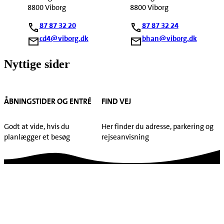
8800 Viborg
8800 Viborg
87 87 32 20
87 87 32 24
cd4@viborg.dk
bhan@viborg.dk
Nyttige sider
ÅBNINGSTIDER OG ENTRÉ
FIND VEJ
Godt at vide, hvis du
Her finder du adresse, parkering og
planlægger et besøg
rejseanvisning