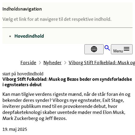
Indholdsnavigation
Vælg et link for at navigere til det respektive indhold.
gå til
Hovedindhold
DA
Menu
Forside
Nyheder
Viborg Stift Folkeblad: Musk o
start på hovedindhold
Viborg Stift Folkeblad: Musk og Bezos beder om syndsforladelse
senest opdateret 19. maj 2025
i egnsteaters debut
Kan man tilgive verdens rigeste mænd, når de står foran én og
bekender deres synder? Viborgs nye egnsteater, Exit Stage,
inviterer publikum med til en provokerende debut, hvor
deepfaketeknologi skaber uventede møder med Elon Musk,
Mark Zuckerberg og Jeff Bezos.
19. maj 2025