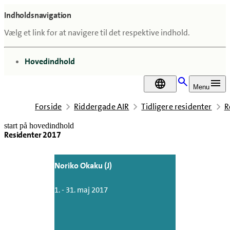
Indholdsnavigation
Vælg et link for at navigere til det respektive indhold.
gå til
Hovedindhold
DA
Menu
Forside
Riddergade AIR
Tidligere residenter
R
start på hovedindhold
Residenter 2017
senest opdateret 7. juli 2026
Noriko Okaku (J)
1. - 31. maj 2017