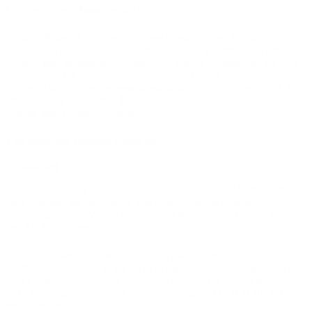
Læs mere om Masar Sohail her.
Halfdan Pisket (f.1985) er uddannet billedkunstner fra Det
Kongelige Danske Kunstakademi med afgang i 2009. Han arbejder
primært med tegneserie og illustration. Pisket har modtaget en lang
række priser for sit grafiske arbejde, blandt andet den toneangivende
Fauve de la Série ved tegneseriefestivallen i Angoulême i 2019. I
2015 modtog han Statens Kunstfonds treårige arbejdslegat for sit
arbejde med Dansker trilogien.
Læs mere om Halfdan Pisket her.
Fernisering
Udstillingen åbner onsdag den 23. august 2023, kl. 15.00-17.00
med velkomst og åbningstale ved Bodil Johanne Monrad,
udstillingsleder på Viborg Kunsthal og Marie Braad Larsen
,
kurator
ved Art Hub Copenhagen.
Udstilling vises i Trappegalleriet på Viborg Kunsthal
24.08.-22.10.2023 og er en del af et større samarbejde mellem Art
Hub Copenhagen, Viborg Animation Festival og Viborg Kunsthal.
(NB: Kunsthallen er lukket pga udstillingsskift 11.-21.9.2023)
Læs
mere om samarbejdet her.