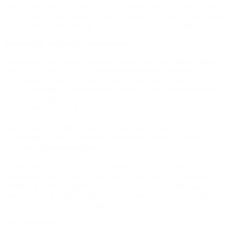
The Mullah Redux
er anden del af et fortløbende samarbejde mellem
de to danske billedkunstnere Masar Sohail og Halfdan Pisket. Første
del
The Mullah
blev vist på Tranen fra oktober 2022 til marts 2023.
Samarbejde mellem tre institutioner
Udstillingen
The Mullah Redux
af Masar Sohail & Halfdan Pisket er
den anden udstilling i det nyetablerede samarbejde mellem de tre
institutioner Viborg Kunsthal, Viborg Animation Festival og Art
Hub Copenhagen. Projektet er sat i værk ud fra et fælles ønske om
at skabe synlighed og udvide kendskabet til aktuelle billedkunstnere
hos nye målgrupper på tværs af landet.
Udstillingen er et del af et større samarbejde mellem Art Hub
Copenhagen, Viborg Animation Festival og Viborg Kunsthal.
Download pressemeddelelse her.
I forbindelse med udstillingen faciliterer Viborg Kunsthal i
samarbejde med Art Hub Copenhagen tirsdag den 27. september
samtale og formidlingseventen Free Lunch. Her kan man møde
Masar Sohail & Halfdan Pisket i en samtale om udstillingen. Åbner
snart - Bestil billetter til arrangementet her.
Om kunstnerne