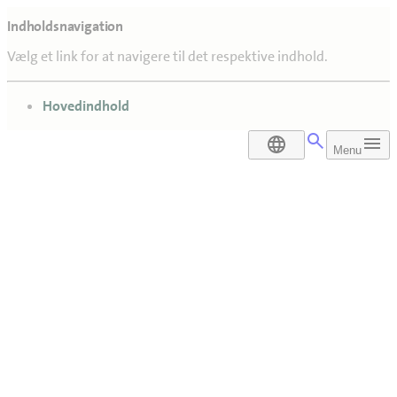
Indholdsnavigation
Vælg et link for at navigere til det respektive indhold.
gå til
Hovedindhold
DA
Menu