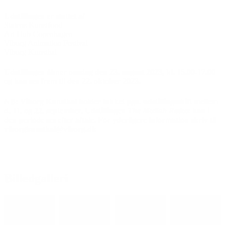
Udstillingen er støttet af
Statens Kunstfond
Art Hub Copenhagen
Viborg Animation Festival
Viborg Kunsthal
Udstillingen
åbner onsdag den 23. august 2023, kl. 15.00-17.00
og kan ses frem til den 22. oktober 2023.
NB: Viborg Kunsthal holder lukket pga. udstillingsskift mellem
d. 11. og 22. september. Udstillingen
The Mullah Redux
kan i
den periode ses efter aftale. For yderligere information skriv til
viborgkunsthal@viborg.dk
Billedgalleri