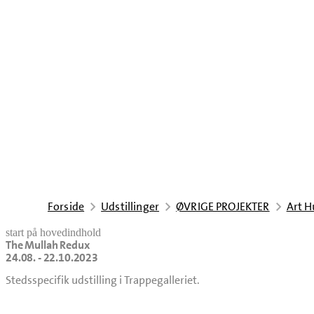
Forside
Udstillinger
ØVRIGE PROJEKTER
Art 
start på hovedindhold
The Mullah Redux
senest opdateret 24. april 2026
24.08. - 22.10.2023
Stedsspecifik udstilling i Trappegalleriet.