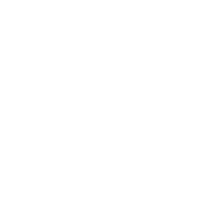
Om udstillingen
I udstillingen
The Mullah Redux
præsenterer den dansk-irakiske
billedkunstner og filmskaber Masar Sohail og den dansk-tyrkiske
billedkunstner og tegneserieskaber Halfdan Pisket en totalinstallation
i Trappegalleriet på Viborg Kunsthal.
Udstillingen etablerer et univers i krydsfeltet mellem Sohails og
Piskets respektive kunstneriske praksisser. I værket udspiller sig en
fortælling i en nær fremtid om en skriftklog gadedrengs udvikling.
Vi følger ham fra barnsben som kastebold mellem rettroende, bander
og djævelske kræfter. Senere bliver han en besat mullah og leder af
en lille hær, der bliver slået ned af en militær overmagt. Udstillingen
handler om spændinger mellem øst og vest, men også om østens
drømme om vesten og vestens drømme om østen.
The Mullah Redux
foregår i et landskab plaget af krig og konflikter.
Samtidig er handlingen en kærlighedshistorie svarende til Romeo og
Julie, hvor familiernes indbyrdes kamp forhindrer de to elskendes
forening. I værket bliver vi præsenteret for to forskellige kulturer,
der bekæmper hinanden, alt imens deres krigere er draget til
hinanden. En umulig kærlighed mellem en antropomorfisk Reaper
Drone og en retskaffen mullah.