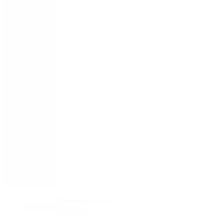
© Foto: Enneke
Fotografi
Hempen