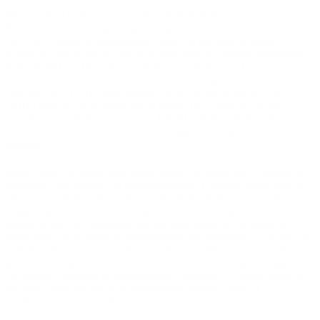
Masar Sohail (1982) er en dansk-irakisk billedkunstner og
filmskaber, som bor og arbejder i København. Han er uddannet fra
Det Kgl. Danske Kunstakademi i 2009 og står bag en række
kunstfilm, som er blevet vist på blandt andet Kunsthalle Mannheim
(DE), ARKEN (DK), Øregaard Museum (DK), 13. Dubai
International Film Festival (AE) samt Göteborg International Film
Festival (SE). I 2018 blev Sohails værk The Republic of T.M.
(2016) udstillet på Kunstmuseum Bonn (DE), hvor den vandt
Dorothea von Stetten Art Award. I 2020 indkøbet Statens Museum
for Kunst et værk af Sohail, der nu indgår i deres permanente
samling.
Masar Sohail arbejder med video, maleri og grafik og er optaget af
spørgsmål om identitet og fremmedgørelse. Omdrejningspunktet er
ofte sociale, kulturelle og ideologiske fællesskaber sat over for
religion og natur. Med video og film som det primære medie
udfordrer han de fremherskende politiske diskurser og søger at
suspendere de fastlåste og fremmedgørende positioner, vi skaber, når
vi kategoriserer hinanden. Hans værker har ofte et humoristisk og
satirisk islæt og udfordrer forholdet mellem fiktion og virkelighed.
De trækker ligeledes på genkendelige referencer fra populærkultur
og subkulturer og spejler filmindustriens fremstillinger af
maskulinitet, magt og begær.