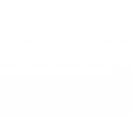
re (2018). Byen har en skole med klassetrin fra 0-6. klasse. Derudo
ts, bl.a. med frivilligt arbejde og økonomisk støtte fra lokalbefolkningen
Blåhøj får besøg af følgende kunstnere
Åbn all
Pia Pan (DK)
CP Berbée (NL)
Kengo Shibatsuji (J)