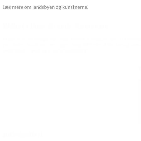
Læs mere om landsbyen og kunstnerne.
Blåhøj i Ikast-Brande Kommune
Blåhøj er en by beliggende i Ikast-Brande Kommune med 374 indbygge
ved skolen. Multihuset blev taget i brug 2005 efter 4 års ihærdig indsa
konferencer, møder og kulturarrangementer.
Billedgalleri