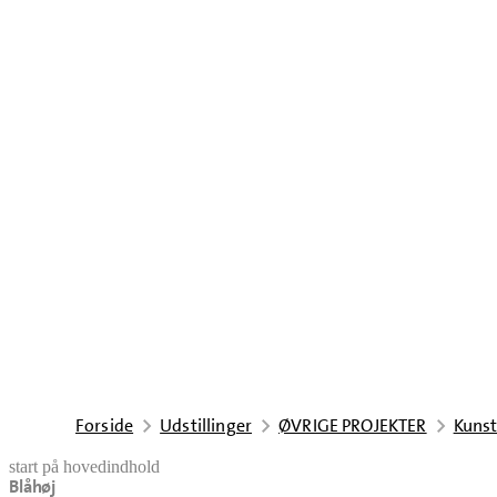
Forside
Udstillinger
ØVRIGE PROJEKTER
Kunst
start på hovedindhold
Blåhøj
senest opdateret 24. april 2026