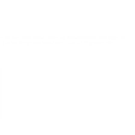
ver har byen både
Blåhøj Hallen
og
Blåhøj Multihus
, som ligger tæt
. Det kan bruges som festsal med plads til 120 personer eller til
e