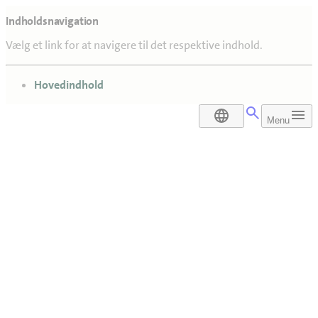
Indholdsnavigation
Vælg et link for at navigere til det respektive indhold.
gå til
Hovedindhold
DA
Menu