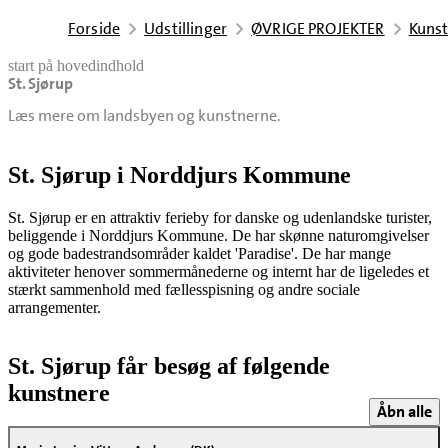
Forside
Udstillinger
ØVRIGE PROJEKTER
Kunst
start på hovedindhold
St. Sjørup
senest opdateret 24. april 2026
Læs mere om landsbyen og kunstnerne.
St. Sjørup i Norddjurs Kommune
St. Sjørup er en attraktiv ferieby for danske og udenlandske turister,
beliggende i Norddjurs Kommune. De har skønne naturomgivelser
og gode badestrandsområder kaldet 'Paradise'. De har mange
aktiviteter henover sommermånederne og internt har de ligeledes et
stærkt sammenhold med fællesspisning og andre sociale
arrangementer.
St. Sjørup får besøg af følgende
kunstnere
Åbn alle