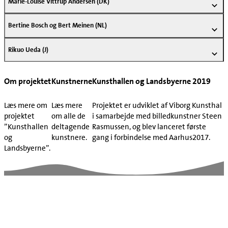
Marie-Louise Vittrup Andersen (DK)
Bertine Bosch og Bert Meinen (NL)
Rikuo Ueda (J)
Om projektet
Kunstnerne
Kunsthallen og Landsbyerne 2019
Læs mere om
Læs mere
Projektet er udviklet af Viborg Kunsthal
projektet
om alle de
i samarbejde med billedkunstner Steen
”Kunsthallen
deltagende
Rasmussen, og blev lanceret første
og
kunstnere.
gang i forbindelse med Aarhus2017.
Landsbyerne”.