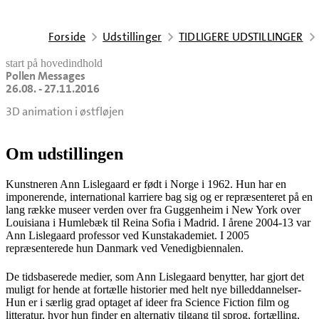
Forside
Udstillinger
TIDLIGERE UDSTILLINGER
start på hovedindhold
Pollen Messages
senest opdateret 24. april 2026
26.08. - 27.11.2016
3D animation i østfløjen
Om udstillingen
Kunstneren Ann Lislegaard er født i Norge i 1962. Hun har en
imponerende, international karriere bag sig og er repræsenteret på en
lang række museer verden over fra Guggenheim i New York over
Louisiana i Humlebæk til Reina Sofia i Madrid. I årene 2004-13 var
Ann Lislegaard professor ved Kunstakademiet. I 2005
repræsenterede hun Danmark ved Venedigbiennalen.
De tidsbaserede medier, som Ann Lislegaard benytter, har gjort det
muligt for hende at fortælle historier med helt nye billeddannelser-
Hun er i særlig grad optaget af ideer fra Science Fiction film og
litteratur, hvor hun finder en alternativ tilgang til sprog, fortælling,