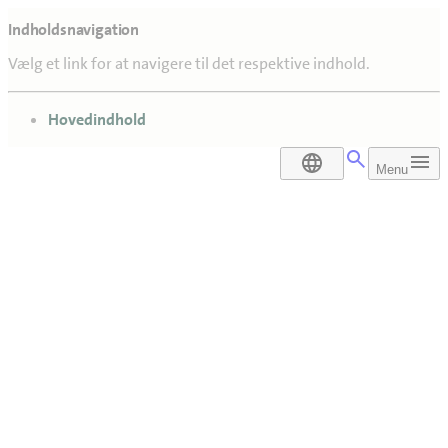
Indholdsnavigation
Vælg et link for at navigere til det respektive indhold.
gå til
Hovedindhold
DA
Menu