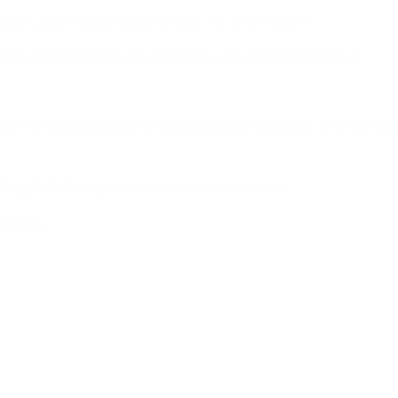
ade 4, 8800 Viborg. Kirken er åben: Kl. 11.00-15.00.*
nger, hvor udstillingen vil være lukket.
www.viborgdomkirke.dk
ePay. Der er gratis adgang for andagtssøgende, børn under 15 år og bor
iborg Stifts Skoletjeneste for Kristendomskundskab.
rmation.