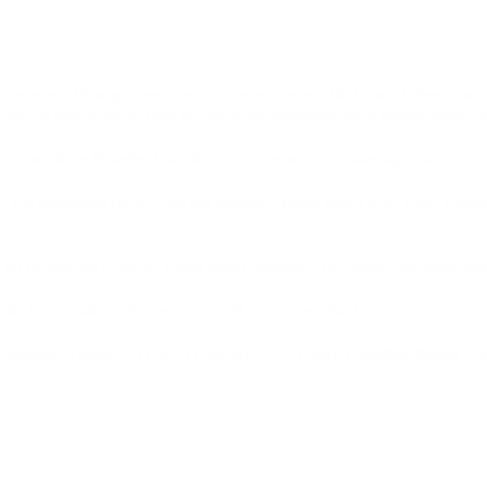
i krypten i Viborg Domkirke, vil værket
People We Love - Viborg
vise p
 bud på portrætter og ikke mindst fejrer menneskelivets måske største s
ns ansigterne fortæller historien om en person, de elsker og holder af.
er Kit Monkman (KMA) og har turneret verden over i bl.a. York, Englan
 60 deltagerne er blevet filmet under Snapsting og værket har verdensp
rke fra den 28. september til den 30. december 2023.
Domkirke
,
Viborg UNESCO Creative City
, Viborg Kunsthal,
Media Co