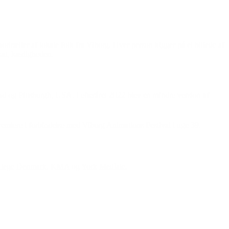
ortrætter af lokale folk fra Viborg. Hver person kigger på et billede af
kat, kærligheden.
d og Pittsburgh, USA. I efteråret 2022 blev en mindre version af
remiere i forbindelse med Viborg Animations Festival i uge 39.
llege Denmark
,
KMA
og
York Mediale.