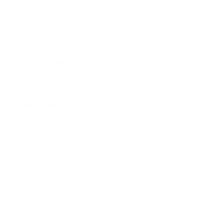
Åbningstider:
Udstillingen kan opleves i krypten i Viborg Domkirke, Sct. Mogens G
*Der henvises i øvrigt til Domkirkens hjemmeside for kirkelige handli
Entré:
Entré 10 kr. for adgang til Domkirken.
Entréen betales kontant i indsamlingsbøssen i kirken eller via Mobil
Undervisning:
I forbindelse med udstillingen produceres undervisningsmateriale af
V
Kontakt Charlotte Toft Konge på mail - ch@vibsko.dk - for mere info
Ekstra materiale:
Trailer - People We Love - Trailer | York Mediale 2020
People We Love - Interview Kit Monkman
Mediale York - People We Love