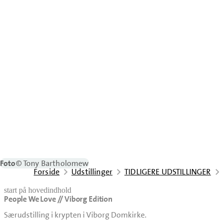
Foto
© Tony Bartholomew
Forside
Udstillinger
TIDLIGERE UDSTILLINGER
start på hovedindhold
People We Love // Viborg Edition
senest opdateret 24. april 2026
Særudstilling i krypten i Viborg Domkirke.