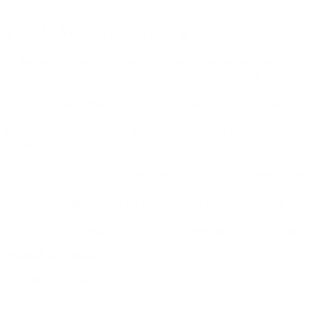
People We Love - Viborg Edition
På fem gulvmonterede, smukt oplyste højopløsningsskærme, opstillet 
en, de elsker eller elskede. Værket præsenterer et nutidigt og moderne
Et billede vi som beskuere aldrig ser. Vi mærker ufortalte historier, me
Dette samfunds-inspirerede kunstværk er skabt af den britiske kunstn
værket også vist på
Viborg Kunsthal.
I den nyeste Viborg-udgave deltager forskellige viborgensere. Næsten
Oplev udstillingen
People We Love - Viborg
i krypten i Viborg Domki
People We Love - Viborg
af KMA produceres for Viborg af:
Viborg 
Praktisk information:
Udstillingsperiode
28.09.-30.12.2023