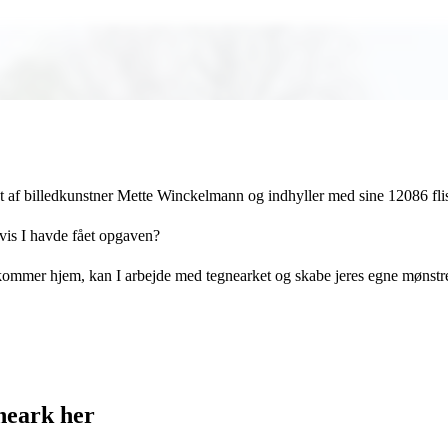
abt af billedkunstner Mette Winckelmann og indhyller med sine 12086 fl
hvis I havde fået opgaven?
I kommer hjem, kan I arbejde med tegnearket og skabe jeres egne mønstre.
neark her