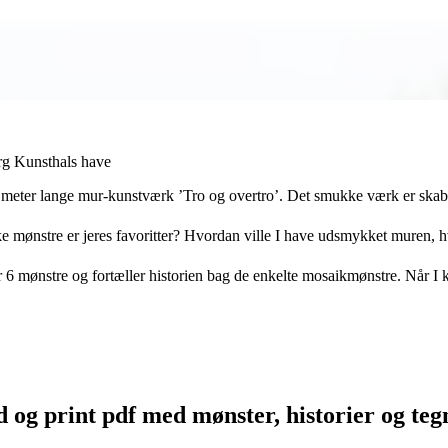
org Kunsthals have
t 151 meter lange mur-kunstværk ’Tro og overtro’. Det smukke værk er sk
lke mønstre er jeres favoritter? Hvordan ville I have udsmykket muren, 
ter 6 mønstre og fortæller historien bag de enkelte mosaikmønstre. Når 
 og print pdf med mønster, historier og teg